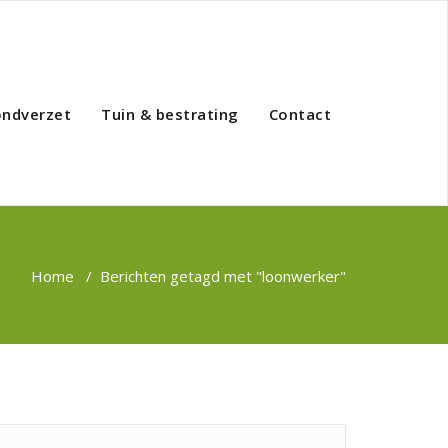
ondverzet
Tuin & bestrating
Contact
Home
/
Berichten getagd met "loonwerker"