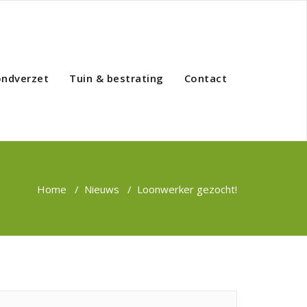
ondverzet
Tuin & bestrating
Contact
Home
/
Nieuws
/
Loonwerker gezocht!