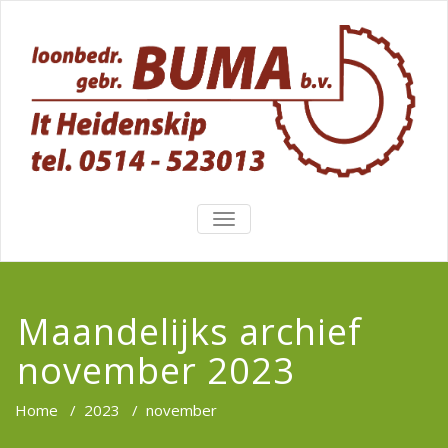
TOGGLE
NAVIGATION
Maandelijks archief
november 2023
Home
/
2023
/
november