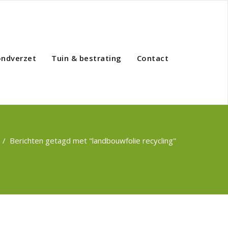
ondverzet
Tuin & bestrating
Contact
/
Berichten getagd met "landbouwfolie recycling"