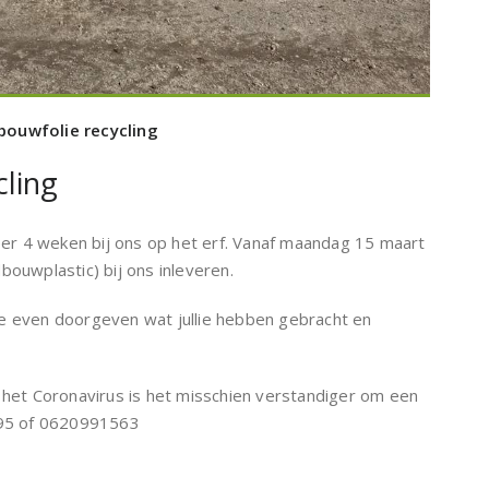
bouwfolie recycling
cling
eer 4 weken bij ons op het erf. Vanaf maandag 15 maart
dbouwplastic) bij ons inleveren.
lie even doorgeven wat jullie hebben gebracht en
m. het Coronavirus is het misschien verstandiger om een
995 of 0620991563